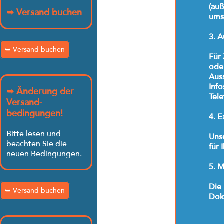
(auß
➥ Versand buchen
umsa
3. A
➥ Versand buchen
Für
ode
Aus
Info
➥ Änderung der
Tele
Versand-
bedingungen!
4. E
Bitte lesen und
Uns
beachten Sie die
für 
neuen Bedingungen.
5. 
Die
➥ Versand buchen
Doku