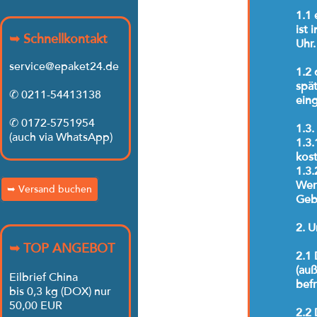
1.1
ist 
➥ Schnellkontakt
Uhr.
service@epaket24.de
1.2 
spä
✆ 0211-54413138
eing
✆ 0172-5751954
1.3.
(auch via WhatsApp)
1.3.
kost
1.3.
Wer
➥ Versand buchen
Geb
2. U
➥ TOP ANGEBOT
2.1 
(auß
Eilbrief China
befr
bis 0,3 kg (DOX) nur
50,00 EUR
2.2 