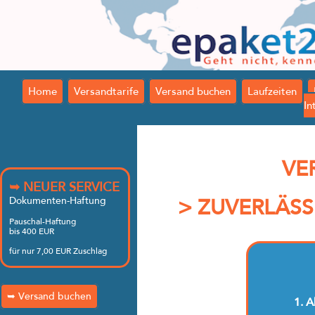
Home
Versandtarife
Versand buchen
Laufzeiten
In
VE
➥ NEUER SERVICE
Dokumenten-Haftung
> ZUVERLÄSS
Pauschal-Haftung
bis 400 EUR
für nur 7,00 EUR Zuschlag
➥ Versand buchen
1. A