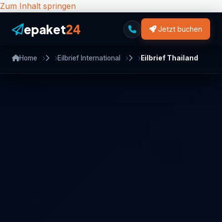
Zum Inhalt springen
epaket
24
Jetzt buchen
Home
Eilbrief International
Eilbrief Thailand